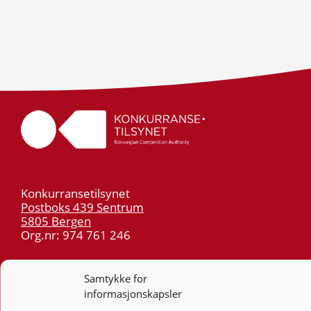
Konkurransetilsynet
Postboks 439 Sentrum
5805 Bergen
Org.nr: 974 761 246
Telefon:
55 59 75 00
Samtykke for
E-post:
post@kt.no
informasjonskapsler