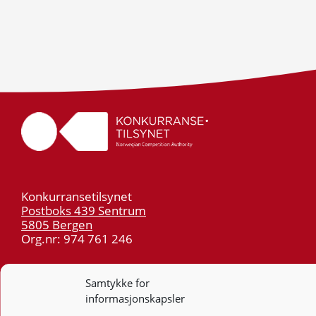
Konkurransetilsynet
Postboks 439 Sentrum
5805 Bergen
Org.nr: 974 761 246
Telefon:
55 59 75 00
Samtykke for
E-post:
post@kt.no
informasjonskapsler