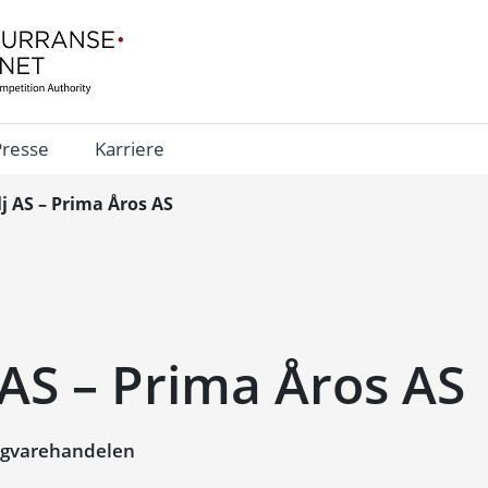
Presse
Karriere
lj AS – Prima Åros AS
 AS – Prima Åros AS
igvarehandelen