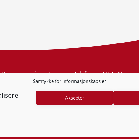
Konkurransetilsynet
Telefon:
55 59 75 00
Postboks 439 Sentrum
E-post:
post@kt.no
Samtykke for informasjonskapsler
5805 Bergen
Nyhetsvarsel >>
Org.nr: 974 761 246
lisere
Aksepter