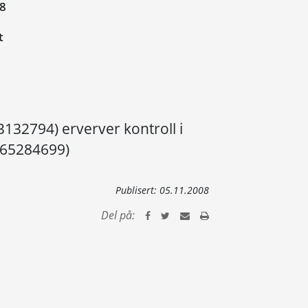
08
t
63132794) erverver kontroll i
 965284699)
Publisert:
05.11.2008
Del på: