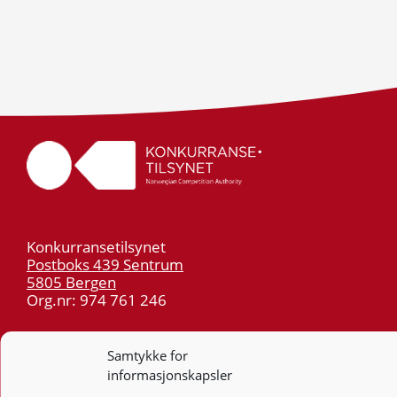
Konkurransetilsynet
Postboks 439 Sentrum
5805 Bergen
Org.nr: 974 761 246
Telefon:
55 59 75 00
Samtykke for
E-post:
post@kt.no
informasjonskapsler