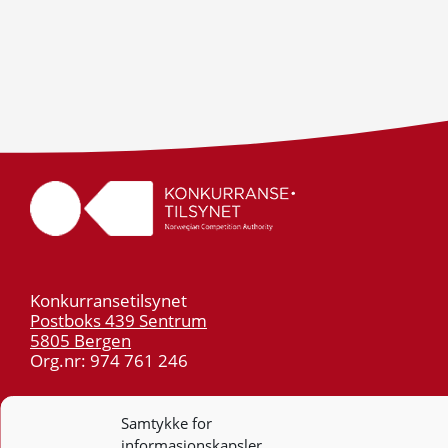
Konkurransetilsynet
Postboks 439 Sentrum
5805 Bergen
Org.nr: 974 761 246
Telefon:
55 59 75 00
Samtykke for
E-post:
post@kt.no
informasjonskapsler