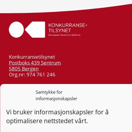
Konkurransetilsynet
Postboks 439 Sentrum
5805 Bergen
Org.nr: 974 761 246
Telefon:
55 59 75 00
Samtykke for
E-post:
post@kt.no
informasjonskapsler
Nyhetsvarsel >>
Vi bruker informasjonskapsler for å
optimalisere nettstedet vårt.
Personvern