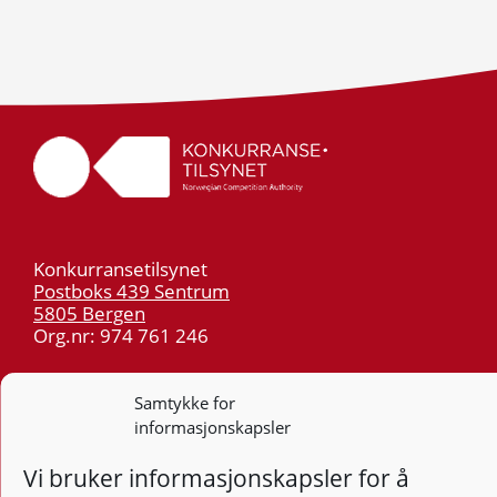
Konkurransetilsynet
Postboks 439 Sentrum
5805 Bergen
Org.nr: 974 761 246
Telefon:
55 59 75 00
Samtykke for
E-post:
post@kt.no
informasjonskapsler
Nyhetsvarsel >>
Vi bruker informasjonskapsler for å