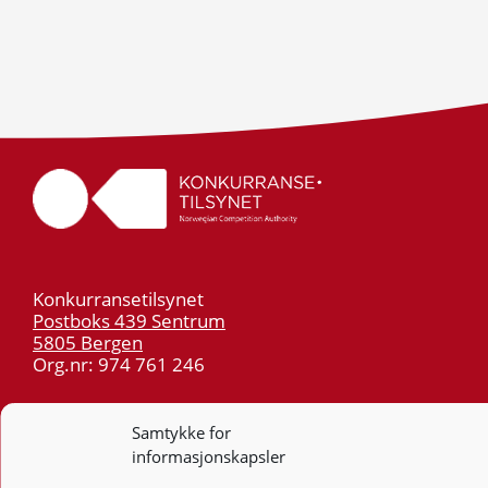
Konkurransetilsynet
Postboks 439 Sentrum
5805 Bergen
Org.nr: 974 761 246
Telefon:
55 59 75 00
Samtykke for
E-post:
post@kt.no
informasjonskapsler
Nyhetsvarsel >>