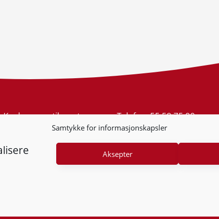
Konkurransetilsynet
Telefon:
55 59 75 00
Postboks 439 Sentrum
E-post:
post@kt.no
Samtykke for informasjonskapsler
5805 Bergen
Nyhetsvarsel >>
Org.nr: 974 761 246
lisere
Aksepter