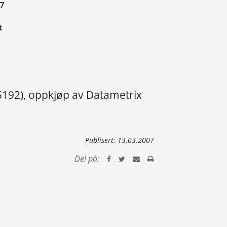
07
t
5192), oppkjøp av Datametrix
Publisert:
13.03.2007
Del på: