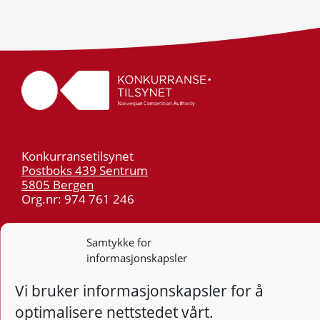
Konkurransetilsynet
Postboks 439 Sentrum
5805 Bergen
Org.nr: 974 761 246
Telefon:
55 59 75 00
Samtykke for
E-post:
post@kt.no
informasjonskapsler
Nyhetsvarsel >>
Vi bruker informasjonskapsler for å
optimalisere nettstedet vårt.
Personvern