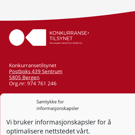
Konkurransetilsynet
Postboks 439 Sentrum
5805 Bergen
Org.nr: 974 761 246
Telefon:
55 59 75 00
Samtykke for
E-post:
post@kt.no
informasjonskapsler
Nyhetsvarsel >>
Vi bruker informasjonskapsler for å
optimalisere nettstedet vårt.
Personvern