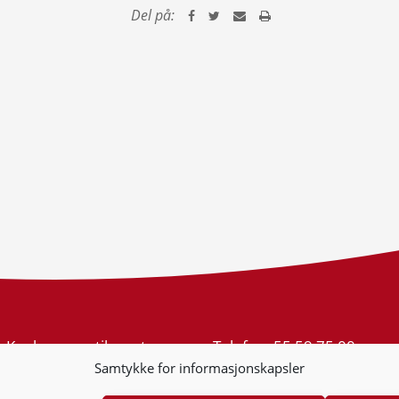
Del på:
Konkurransetilsynet
Telefon:
55 59 75 00
Postboks 439 Sentrum
E-post:
post@kt.no
Samtykke for informasjonskapsler
5805 Bergen
Nyhetsvarsel >>