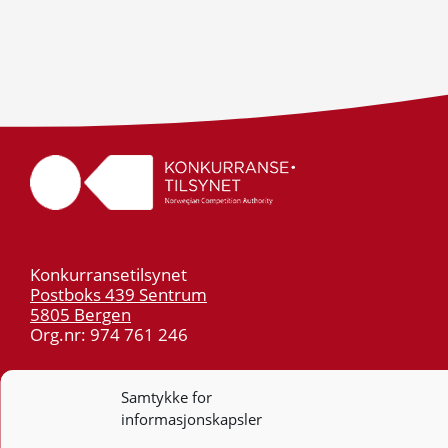
Konkurransetilsynet
Postboks 439 Sentrum
5805 Bergen
Org.nr: 974 761 246
Telefon:
55 59 75 00
Samtykke for
E-post:
post@kt.no
informasjonskapsler
Nyhetsvarsel >>