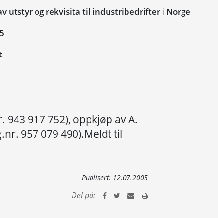
 utstyr og rekvisita til industribedrifter i Norge
05
t
r. 943 917 752), oppkjøp av A.
.nr. 957 079 490).Meldt til
Publisert:
12.07.2005
Del på: