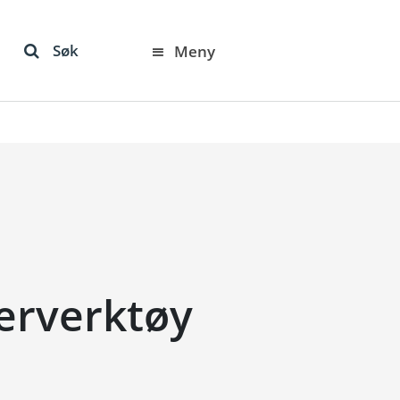
Søk
Meny
jærverktøy