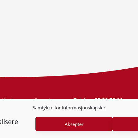
Konkurransetilsynet
Telefon:
55 59 75 00
Postboks 439 Sentrum
E-post:
post@kt.no
Samtykke for informasjonskapsler
5805 Bergen
Nyhetsvarsel >>
Org.nr: 974 761 246
lisere
Aksepter