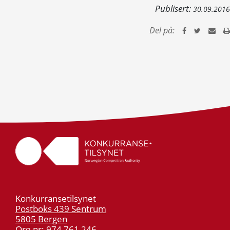
Publisert:
30.09.2016
Del på:
Konkurransetilsynet
Postboks 439 Sentrum
5805 Bergen
Org.nr: 974 761 246