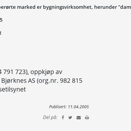
berørte marked er bygningsvirksomhet, herunder "dam
05
t
4 791 723), oppkjøp av
jørknes AS (org.nr. 982 815
setilsynet
Publisert:
11.04.2005
Del på: