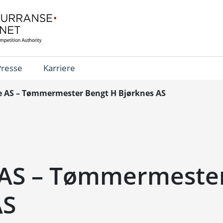
Presse
Karriere
e AS – Tømmermester Bengt H Bjørknes AS
 AS – Tømmermeste
AS