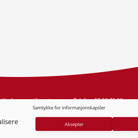
Konkurransetilsynet
Telefon:
55 59 75 00
Postboks 439 Sentrum
E-post:
post@kt.no
Samtykke for informasjonskapsler
5805 Bergen
Nyhetsvarsel >>
Org.nr: 974 761 246
lisere
Aksepter