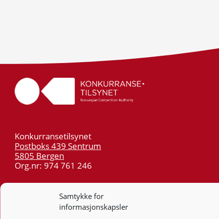
Konkurransetilsynet
Postboks 439 Sentrum
5805 Bergen
Org.nr: 974 761 246
Telefon:
55 59 75 00
Samtykke for
E-post:
post@kt.no
informasjonskapsler