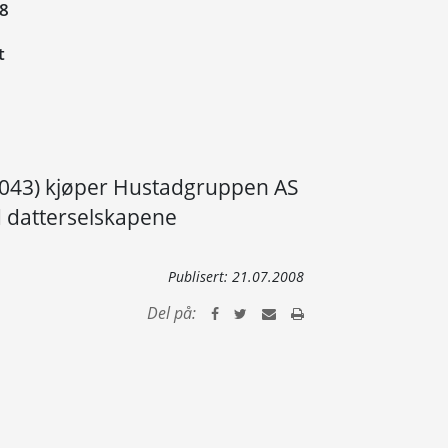
08
t
04043) kjøper Hustadgruppen AS
 datterselskapene
Publisert:
21.07.2008
Del på: