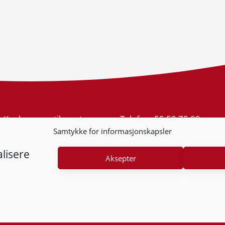
Konkurransetilsynet
Telefon:
55 59 75 00
Postboks 439 Sentrum
E-post:
post@kt.no
Samtykke for informasjonskapsler
5805 Bergen
Nyhetsvarsel >>
Org.nr: 974 761 246
lisere
Aksepter