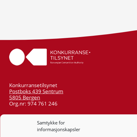
Konkurransetilsynet
Postboks 439 Sentrum
5805 Bergen
Org.nr: 974 761 246
Telefon:
55 59 75 00
Samtykke for
E-post:
post@kt.no
informasjonskapsler