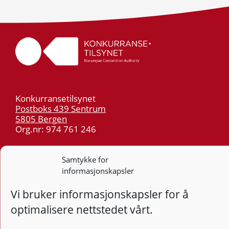
Konkurransetilsynet
Postboks 439 Sentrum
5805 Bergen
Org.nr: 974 761 246
Telefon:
55 59 75 00
Samtykke for
E-post:
post@kt.no
informasjonskapsler
Nyhetsvarsel >>
Vi bruker informasjonskapsler for å
optimalisere nettstedet vårt.
Personvern