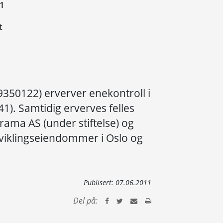
11
t
9350122) erverver enekontroll i
41). Samtidig erverves felles
rama AS (under stiftelse) og
tviklingseiendommer i Oslo og
Publisert:
07.06.2011
Del på: