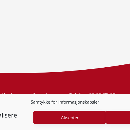
Konkurransetilsynet
Telefon:
55 59 75 00
Postboks 439 Sentrum
E-post:
post@kt.no
Samtykke for informasjonskapsler
5805 Bergen
Nyhetsvarsel >>
Org.nr: 974 761 246
lisere
Aksepter