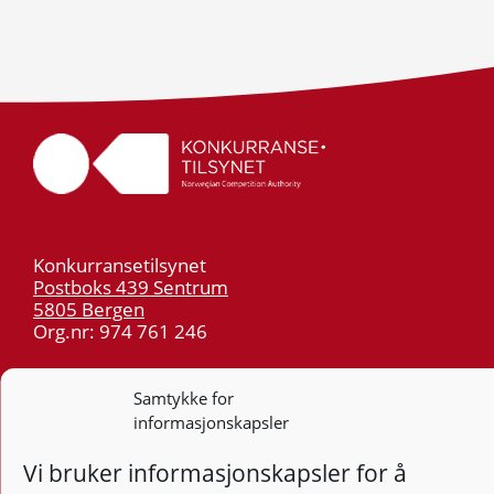
Konkurransetilsynet
Postboks 439 Sentrum
5805 Bergen
Org.nr: 974 761 246
Telefon:
55 59 75 00
Samtykke for
E-post:
post@kt.no
informasjonskapsler
Nyhetsvarsel >>
Vi bruker informasjonskapsler for å