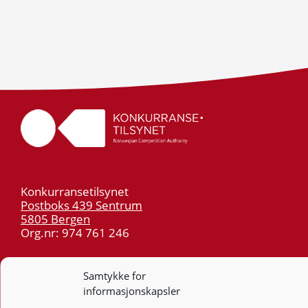
Konkurransetilsynet
Postboks 439 Sentrum
5805 Bergen
Org.nr: 974 761 246
Telefon:
55 59 75 00
Samtykke for
E-post:
post@kt.no
informasjonskapsler