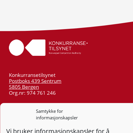
Konkurransetilsynet
Postboks 439 Sentrum
5805 Bergen
Org.nr: 974 761 246
Telefon:
55 59 75 00
Samtykke for
E-post:
post@kt.no
informasjonskapsler
Nyhetsvarsel >>
Vi bruker informasjonskapsler for å