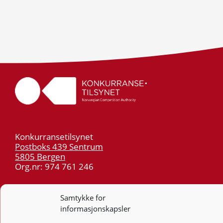
Konkurransetilsynet
Postboks 439 Sentrum
5805 Bergen
Org.nr: 974 761 246
Telefon:
55 59 75 00
Samtykke for
E-post:
post@kt.no
informasjonskapsler
Nyhetsvarsel >>