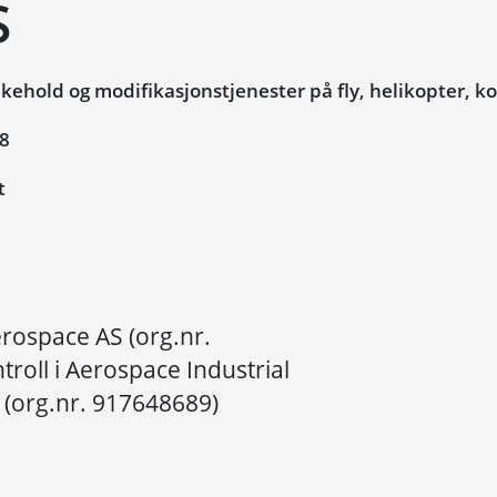
S
kehold og modifikasjonstjenester på fly, helikopter, 
18
t
rospace AS (org.nr.
roll i Aerospace Industrial
(org.nr. 917648689)