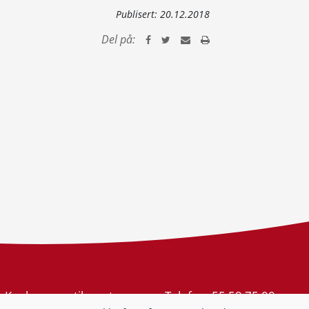
Publisert:
20.12.2018
Del på:
Konkurransetilsynet
Telefon:
55 59 75 00