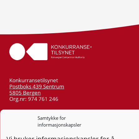
Konkurransetilsynet
Postboks 439 Sentrum
5805 Bergen
Org.nr: 974 761 246
Telefon:
55 59 75 00
Samtykke for
E-post:
post@kt.no
informasjonskapsler
Nyhetsvarsel >>