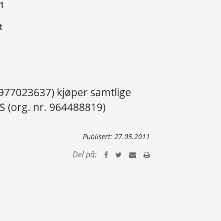
11
t
 977023637) kjøper samtlige
AS (org. nr. 964488819)
Publisert:
27.05.2011
Del på: