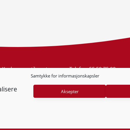
Konkurransetilsynet
Telefon:
55 59 75 00
Postboks 439 Sentrum
E-post:
post@kt.no
Samtykke for informasjonskapsler
5805 Bergen
Nyhetsvarsel >>
Org.nr: 974 761 246
lisere
Aksepter