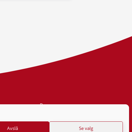
Personvern
Tilgjengelighetserklæring
Avslå
Se valg