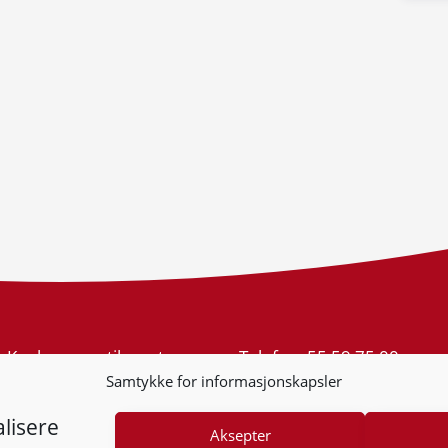
Konkurransetilsynet
Telefon:
55 59 75 00
Postboks 439 Sentrum
E-post:
post@kt.no
Samtykke for informasjonskapsler
5805 Bergen
Nyhetsvarsel >>
Org.nr: 974 761 246
lisere
Aksepter