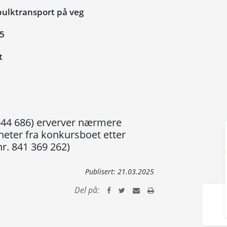
ulktransport på veg
25
t
 644 686) erverver nærmere
gheter fra konkursboet etter
r. 841 369 262)
Publisert:
21.03.2025
Del på: