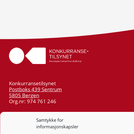
Konkurransetilsynet
Postboks 439 Sentrum
5805 Bergen
Org.nr: 974 761 246
Telefon:
55 59 75 00
Samtykke for
E-post:
post@kt.no
informasjonskapsler