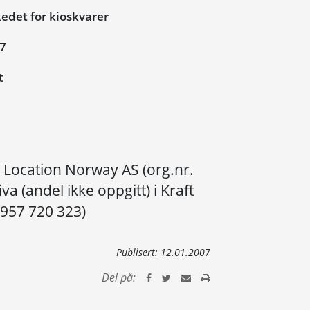
det for kioskvarer
07
t
 Location Norway AS (org.nr.
va (andel ikke oppgitt) i Kraft
 957 720 323)
Publisert:
12.01.2007
Del på: