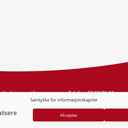
Konkurransetilsynet
Telefon:
55 59 75 00
Postboks 439 Sentrum
E-post:
post@kt.no
Samtykke for informasjonskapsler
5805 Bergen
Nyhetsvarsel >>
Org.nr: 974 761 246
lisere
Aksepter