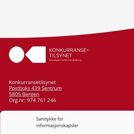
Konkurransetilsynet
Postboks 439 Sentrum
5805 Bergen
Org.nr: 974 761 246
Telefon:
55 59 75 00
Samtykke for
E-post:
post@kt.no
informasjonskapsler
Nyhetsvarsel >>