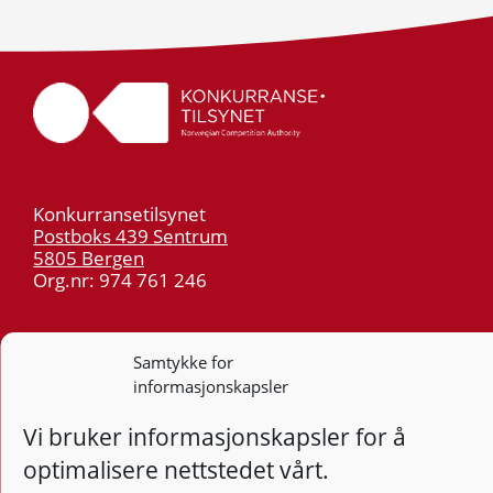
Konkurransetilsynet
Postboks 439 Sentrum
5805 Bergen
Org.nr: 974 761 246
Telefon:
55 59 75 00
E-post:
post@kt.no
Samtykke for
informasjonskapsler
Nyhetsvarsel >>
Vi bruker informasjonskapsler for å
Personvern
optimalisere nettstedet vårt.