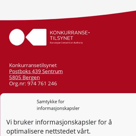
Konkurransetilsynet
Postboks 439 Sentrum
5805 Bergen
Org.nr: 974 761 246
Telefon:
55 59 75 00
Samtykke for
E-post:
post@kt.no
informasjonskapsler
Nyhetsvarsel >>
Vi bruker informasjonskapsler for å
optimalisere nettstedet vårt.
Personvern