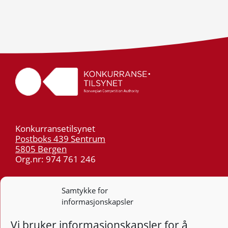
Konkurransetilsynet
Postboks 439 Sentrum
5805 Bergen
Org.nr: 974 761 246
Telefon:
55 59 75 00
Samtykke for
E-post:
post@kt.no
informasjonskapsler
Nyhetsvarsel >>
Vi bruker informasjonskapsler for å