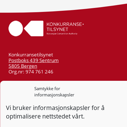
Konkurransetilsynet
Postboks 439 Sentrum
5805 Bergen
Org.nr: 974 761 246
Telefon:
55 59 75 00
Samtykke for
E-post:
post@kt.no
informasjonskapsler
Nyhetsvarsel >>
Vi bruker informasjonskapsler for å
optimalisere nettstedet vårt.
Personvern