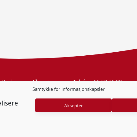
Konkurransetilsynet
Telefon:
55 59 75 00
Postboks 439 Sentrum
E-post:
post@kt.no
Samtykke for informasjonskapsler
5805 Bergen
Nyhetsvarsel >>
Org.nr: 974 761 246
lisere
Aksepter