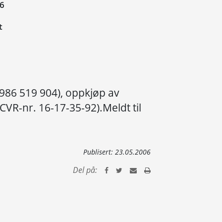
06
t
 986 519 904), oppkjøp av
VR-nr. 16-17-35-92).Meldt til
Publisert:
23.05.2006
Del på: