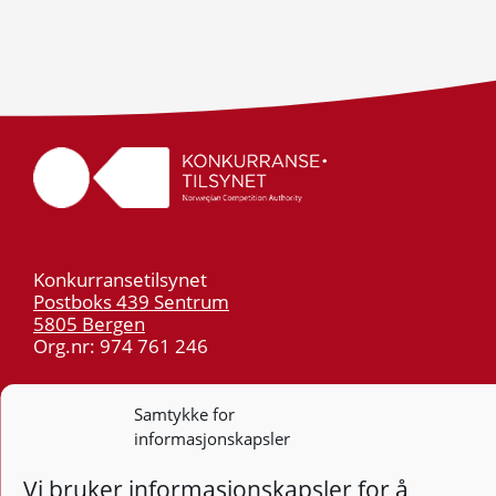
Konkurransetilsynet
Postboks 439 Sentrum
5805 Bergen
Org.nr: 974 761 246
Telefon:
55 59 75 00
Samtykke for
E-post:
post@kt.no
informasjonskapsler
Nyhetsvarsel >>
Vi bruker informasjonskapsler for å