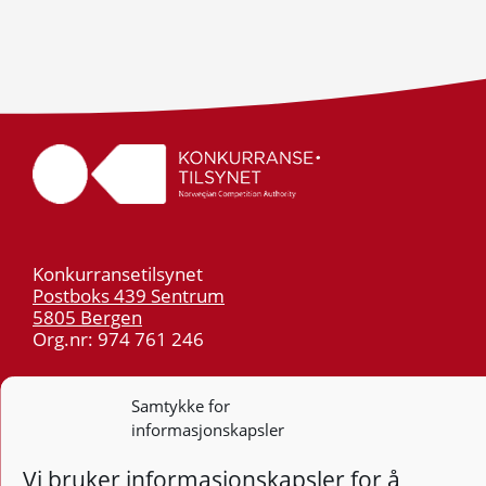
Konkurransetilsynet
Postboks 439 Sentrum
5805 Bergen
Org.nr: 974 761 246
Telefon:
55 59 75 00
Samtykke for
E-post:
post@kt.no
informasjonskapsler
Nyhetsvarsel >>
Vi bruker informasjonskapsler for å