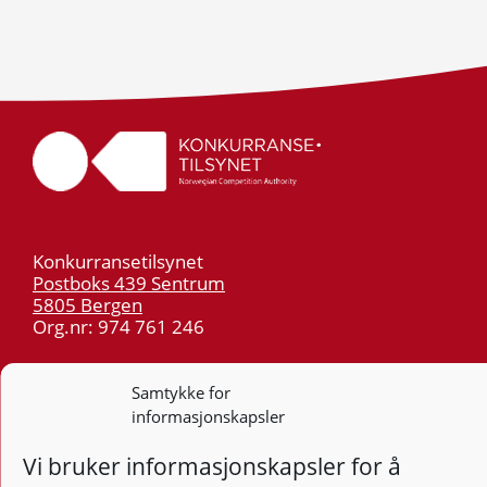
Konkurransetilsynet
Postboks 439 Sentrum
5805 Bergen
Org.nr: 974 761 246
Telefon:
55 59 75 00
Samtykke for
E-post:
post@kt.no
informasjonskapsler
Nyhetsvarsel >>
Vi bruker informasjonskapsler for å