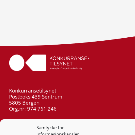
Konkurransetilsynet
Postboks 439 Sentrum
5805 Bergen
Org.nr: 974 761 246
Telefon:
55 59 75 00
Samtykke for
E-post:
post@kt.no
informasjonskapsler