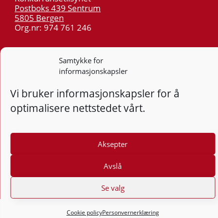
Postboks 439 Sentrum
5805 Bergen
Org.nr: 974 761 246
Telefon:
55 59 75 00
Samtykke for
E-post:
post@kt.no
informasjonskapsler
Nyhetsvarsel >>
Vi bruker informasjonskapsler for å
optimalisere nettstedet vårt.
Personvern
Tilgjengelighetserklæring
Aksepter
Følg
F
Avslå
Se valg
Cookie policy
Personvernerklæring