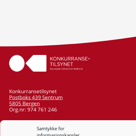
Konkurransetilsynet
Postboks 439 Sentrum
5805 Bergen
Org.nr: 974 761 246
Telefon:
55 59 75 00
Samtykke for
E-post:
post@kt.no
informasjonskapsler