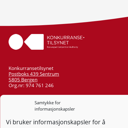
Konkurransetilsynet
Postboks 439 Sentrum
5805 Bergen
Org.nr: 974 761 246
Telefon:
55 59 75 00
Samtykke for
E-post:
post@kt.no
informasjonskapsler
Nyhetsvarsel >>
Vi bruker informasjonskapsler for å