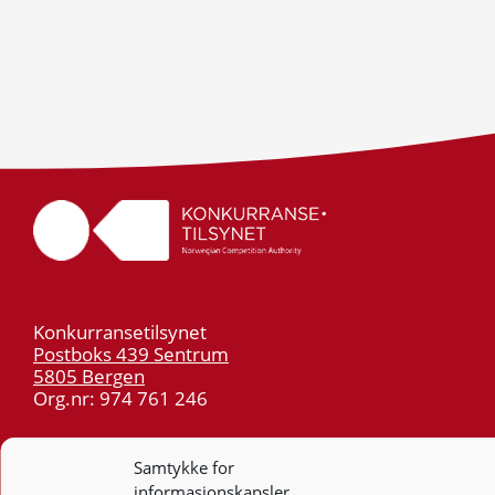
Konkurransetilsynet
Postboks 439 Sentrum
5805 Bergen
Org.nr: 974 761 246
Telefon:
55 59 75 00
Samtykke for
E-post:
post@kt.no
informasjonskapsler