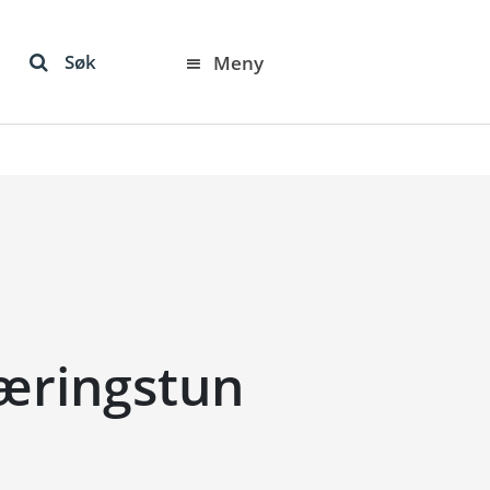
Søk
Meny
æringstun