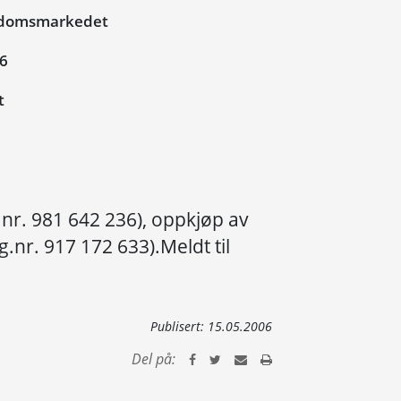
ndomsmarkedet
06
t
nr. 981 642 236), oppkjøp av
.nr. 917 172 633).Meldt til
Publisert:
15.05.2006
Del på: