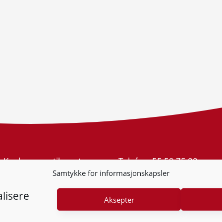
Konkurransetilsynet
Telefon:
55 59 75 00
Postboks 439 Sentrum
E-post:
post@kt.no
Samtykke for informasjonskapsler
5805 Bergen
Nyhetsvarsel >>
Org.nr: 974 761 246
lisere
Aksepter