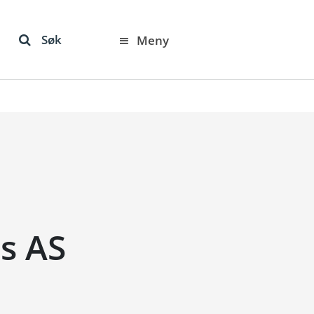
Søk
Meny
s AS