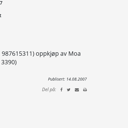
07
t
r. 987615311) oppkjøp av Moa
13390)
Publisert:
14.08.2007
Del på: