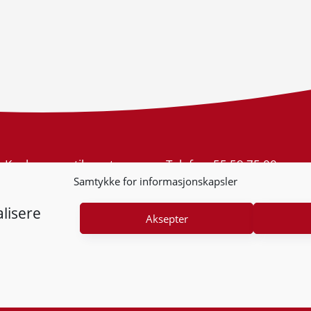
Konkurransetilsynet
Telefon:
55 59 75 00
Postboks 439 Sentrum
E-post:
post@kt.no
Samtykke for informasjonskapsler
5805 Bergen
Nyhetsvarsel >>
Org.nr: 974 761 246
lisere
Aksepter