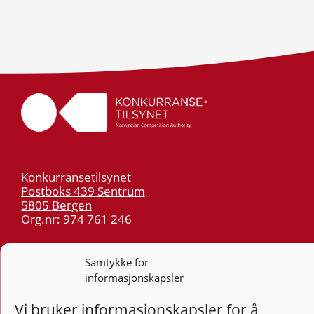
Konkurransetilsynet
Postboks 439 Sentrum
5805 Bergen
Org.nr: 974 761 246
Telefon:
55 59 75 00
Samtykke for
E-post:
post@kt.no
informasjonskapsler
Nyhetsvarsel >>
Vi bruker informasjonskapsler for å