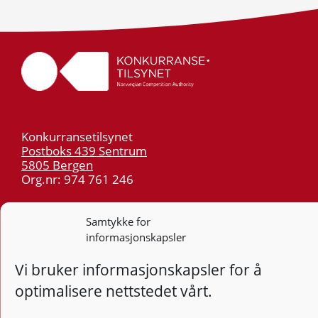
Konkurransetilsynet
Postboks 439 Sentrum
5805 Bergen
Org.nr: 974 761 246
Telefon:
55 59 75 00
Samtykke for
E-post:
post@kt.no
informasjonskapsler
Nyhetsvarsel >>
Vi bruker informasjonskapsler for å
optimalisere nettstedet vårt.
Personvern