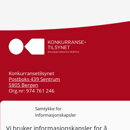
Konkurransetilsynet
Postboks 439 Sentrum
5805 Bergen
Org.nr: 974 761 246
Telefon:
55 59 75 00
Samtykke for
E-post:
post@kt.no
informasjonskapsler
Nyhetsvarsel >>
Vi bruker informasjonskapsler for å